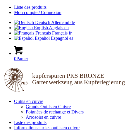
Liste des produits
Mon compte / Connexion
Deutsch
Allemand
de
English
Anglais
en
Français
Français
fr
Español
Espagnol
es
0
Panier
kupferspuren PKS BRONZE
Gartenwerkzeug aus Kupferlegierung
Outils en cuivre
Grands Outils en Cuivre
Poignées de rechange et Divers
Arrosoirs en cuivre
Liste des produits
Informations sur les outils en cuivre