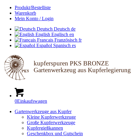
Produkt/Bestelliste
Warenkorb
Mein Konto / Login
Deutsch
Deutsch
de
English
Englisch
en
Français
Französisch
fr
Español
Spanisch
es
kupferspuren PKS BRONZE
Gartenwerkzeug aus Kupferlegierung
0
Einkaufswagen
Gartenwerkzeuge aus Kupfer
Kleine Kupferwerkzeuge
Große Kupferwerkzeuge
Kupfergießkannen
Geschenkbox und Gutschein