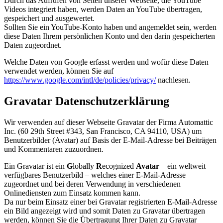
Durch das Aufrufen von Seiten unserer Webseite, die YouTube
Videos integriert haben, werden Daten an YouTube übertragen,
gespeichert und ausgewertet.
Sollten Sie ein YouTube-Konto haben und angemeldet sein, werden
diese Daten Ihrem persönlichen Konto und den darin gespeicherten
Daten zugeordnet.
Welche Daten von Google erfasst werden und wofür diese Daten
verwendet werden, können Sie auf
https://www.google.com/intl/de/policies/privacy/
nachlesen.
Gravatar Datenschutzerklärung
Wir verwenden auf dieser Webseite Gravatar der Firma Automattic
Inc. (60 29th Street #343, San Francisco, CA 94110, USA) um
Benutzerbilder (Avatar) auf Basis der E-Mail-Adresse bei Beiträgen
und Kommentaren zuzuordnen.
Ein Gravatar ist ein
G
lobally
R
ecognized
Avatar
– ein weltweit
verfügbares Benutzerbild – welches einer E-Mail-Adresse
zugeordnet und bei deren Verwendung in verschiedenen
Onlinediensten zum Einsatz kommen kann.
Da nur beim Einsatz einer bei Gravatar registrierten E-Mail-Adresse
ein Bild angezeigt wird und somit Daten zu Gravatar übertragen
werden, können Sie die Übertragung Ihrer Daten zu Gravatar