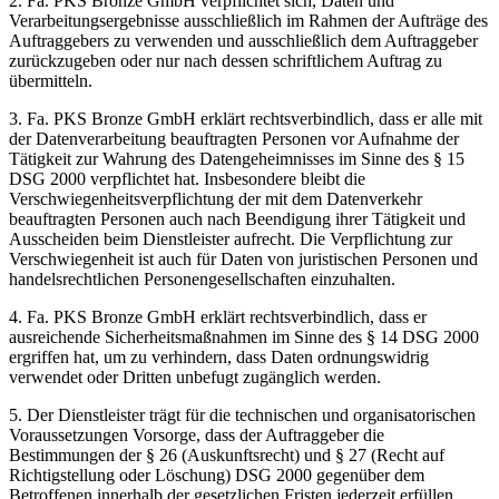
2. Fa. PKS Bronze GmbH verpflichtet sich, Daten und
Verarbeitungsergebnisse ausschließlich im Rahmen der Aufträge des
Auftraggebers zu verwenden und ausschließlich dem Auftraggeber
zurückzugeben oder nur nach dessen schriftlichem Auftrag zu
übermitteln.
3. Fa. PKS Bronze GmbH erklärt rechtsverbindlich, dass er alle mit
der Datenverarbeitung beauftragten Personen vor Aufnahme der
Tätigkeit zur Wahrung des Datengeheimnisses im Sinne des § 15
DSG 2000 verpflichtet hat. Insbesondere bleibt die
Verschwiegenheitsverpflichtung der mit dem Datenverkehr
beauftragten Personen auch nach Beendigung ihrer Tätigkeit und
Ausscheiden beim Dienstleister aufrecht. Die Verpflichtung zur
Verschwiegenheit ist auch für Daten von juristischen Personen und
handelsrechtlichen Personengesellschaften einzuhalten.
4. Fa. PKS Bronze GmbH erklärt rechtsverbindlich, dass er
ausreichende Sicherheitsmaßnahmen im Sinne des § 14 DSG 2000
ergriffen hat, um zu verhindern, dass Daten ordnungswidrig
verwendet oder Dritten unbefugt zugänglich werden.
5. Der Dienstleister trägt für die technischen und organisatorischen
Voraussetzungen Vorsorge, dass der Auftraggeber die
Bestimmungen der § 26 (Auskunftsrecht) und § 27 (Recht auf
Richtigstellung oder Löschung) DSG 2000 gegenüber dem
Betroffenen innerhalb der gesetzlichen Fristen jederzeit erfüllen