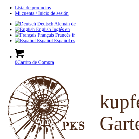
Lista de productos
Mi cuenta / Inicio de sesión
Deutsch
Alemán
de
English
Inglés
en
Français
Francés
fr
Español
Español
es
0
Carrito de Compra
kup
Gart