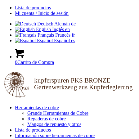
Lista de productos
Mi cuenta / Inicio de sesión
Deutsch
Alemán
de
English
Inglés
en
Français
Francés
fr
Español
Español
es
0
Carrito de Compra
kupferspuren PKS BRONZE
Gartenwerkzeug aus Kupferlegierung
Herramientas de cobre
Grande Herramientas de Cobre
Regaderas de cobre
Mangos de repuesto y otros
Lista de productos
Información sobre herramientas de cobre