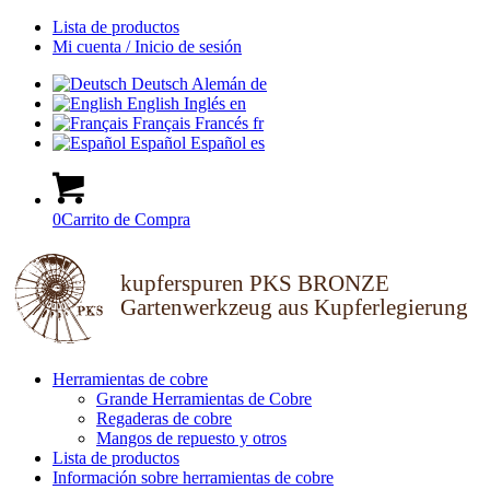
Lista de productos
Mi cuenta / Inicio de sesión
Deutsch
Alemán
de
English
Inglés
en
Français
Francés
fr
Español
Español
es
0
Carrito de Compra
kupferspuren PKS BRONZE
Gartenwerkzeug aus Kupferlegierung
Herramientas de cobre
Grande Herramientas de Cobre
Regaderas de cobre
Mangos de repuesto y otros
Lista de productos
Información sobre herramientas de cobre