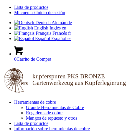
Lista de productos
Mi cuenta / Inicio de sesión
Deutsch
Alemán
de
English
Inglés
en
Français
Francés
fr
Español
Español
es
0
Carrito de Compra
kupferspuren PKS BRONZE
Gartenwerkzeug aus Kupferlegierung
Herramientas de cobre
Grande Herramientas de Cobre
Regaderas de cobre
Mangos de repuesto y otros
Lista de productos
Información sobre herramientas de cobre