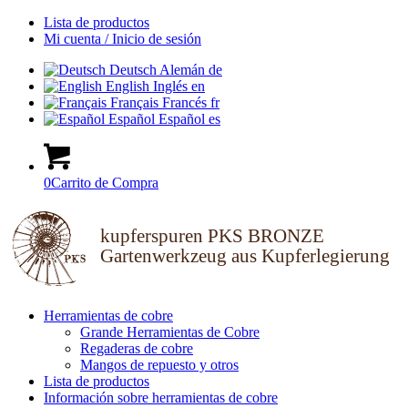
Lista de productos
Mi cuenta / Inicio de sesión
Deutsch
Alemán
de
English
Inglés
en
Français
Francés
fr
Español
Español
es
0
Carrito de Compra
kupferspuren PKS BRONZE
Gartenwerkzeug aus Kupferlegierung
Herramientas de cobre
Grande Herramientas de Cobre
Regaderas de cobre
Mangos de repuesto y otros
Lista de productos
Información sobre herramientas de cobre