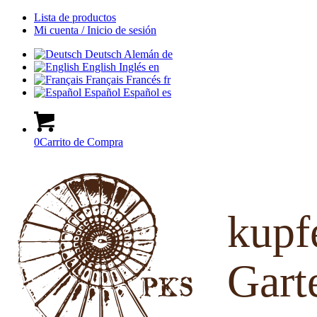
Lista de productos
Mi cuenta / Inicio de sesión
Deutsch
Alemán
de
English
Inglés
en
Français
Francés
fr
Español
Español
es
0
Carrito de Compra
kup
Gart