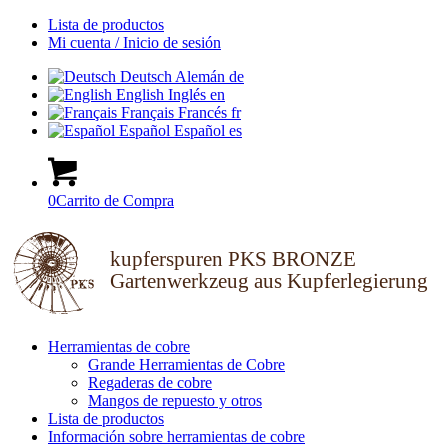
Lista de productos
Mi cuenta / Inicio de sesión
Deutsch
Alemán
de
English
Inglés
en
Français
Francés
fr
Español
Español
es
0
Carrito de Compra
kupferspuren PKS BRONZE
Gartenwerkzeug aus Kupferlegierung
Herramientas de cobre
Grande Herramientas de Cobre
Regaderas de cobre
Mangos de repuesto y otros
Lista de productos
Información sobre herramientas de cobre