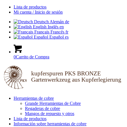
Lista de productos
Mi cuenta / Inicio de sesión
Deutsch
Alemán
de
English
Inglés
en
Français
Francés
fr
Español
Español
es
0
Carrito de Compra
kupferspuren PKS BRONZE
Gartenwerkzeug aus Kupferlegierung
Herramientas de cobre
Grande Herramientas de Cobre
Regaderas de cobre
Mangos de repuesto y otros
Lista de productos
Información sobre herramientas de cobre