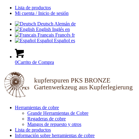
Lista de productos
Mi cuenta / Inicio de sesión
Deutsch
Alemán
de
English
Inglés
en
Français
Francés
fr
Español
Español
es
0
Carrito de Compra
kupferspuren PKS BRONZE
Gartenwerkzeug aus Kupferlegierung
Herramientas de cobre
Grande Herramientas de Cobre
Regaderas de cobre
Mangos de repuesto y otros
Lista de productos
Información sobre herramientas de cobre