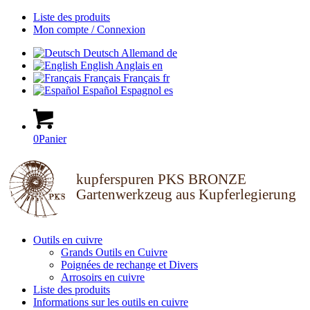
Liste des produits
Mon compte / Connexion
Deutsch
Allemand
de
English
Anglais
en
Français
Français
fr
Español
Espagnol
es
0
Panier
kupferspuren PKS BRONZE
Gartenwerkzeug aus Kupferlegierung
Outils en cuivre
Grands Outils en Cuivre
Poignées de rechange et Divers
Arrosoirs en cuivre
Liste des produits
Informations sur les outils en cuivre