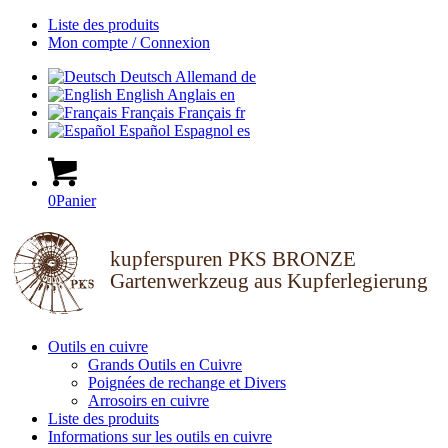
Liste des produits
Mon compte / Connexion
Deutsch
Allemand
de
English
Anglais
en
Français
Français
fr
Español
Espagnol
es
0
Panier
kupferspuren PKS BRONZE
Gartenwerkzeug aus Kupferlegierung
Outils en cuivre
Grands Outils en Cuivre
Poignées de rechange et Divers
Arrosoirs en cuivre
Liste des produits
Informations sur les outils en cuivre