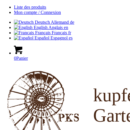
Liste des produits
Mon compte / Connexion
Deutsch
Allemand
de
English
Anglais
en
Français
Français
fr
Español
Espagnol
es
0
Panier
kup
Gart