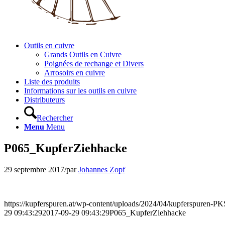
Outils en cuivre
Grands Outils en Cuivre
Poignées de rechange et Divers
Arrosoirs en cuivre
Liste des produits
Informations sur les outils en cuivre
Distributeurs
Rechercher
Menu
Menu
P065_KupferZiehhacke
29 septembre 2017
/
par
Johannes Zopf
https://kupferspuren.at/wp-content/uploads/2024/04/kupferspuren-P
29 09:43:29
2017-09-29 09:43:29
P065_KupferZiehhacke