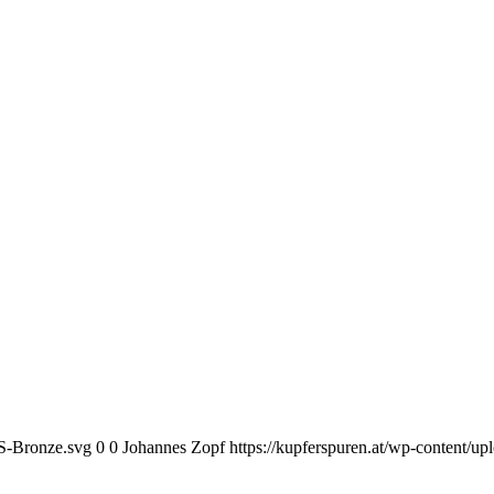
KS-Bronze.svg
0
0
Johannes Zopf
https://kupferspuren.at/wp-content/