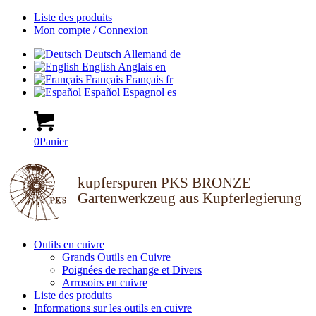
Liste des produits
Mon compte / Connexion
Deutsch
Allemand
de
English
Anglais
en
Français
Français
fr
Español
Espagnol
es
0
Panier
kupferspuren PKS BRONZE
Gartenwerkzeug aus Kupferlegierung
Outils en cuivre
Grands Outils en Cuivre
Poignées de rechange et Divers
Arrosoirs en cuivre
Liste des produits
Informations sur les outils en cuivre