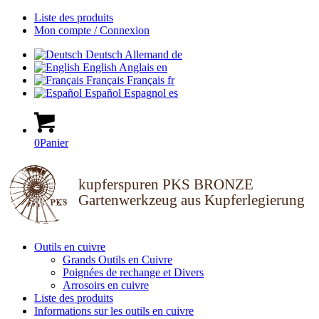
Liste des produits
Mon compte / Connexion
Deutsch
Allemand
de
English
Anglais
en
Français
Français
fr
Español
Espagnol
es
0
Panier
kupferspuren PKS BRONZE
Gartenwerkzeug aus Kupferlegierung
Outils en cuivre
Grands Outils en Cuivre
Poignées de rechange et Divers
Arrosoirs en cuivre
Liste des produits
Informations sur les outils en cuivre