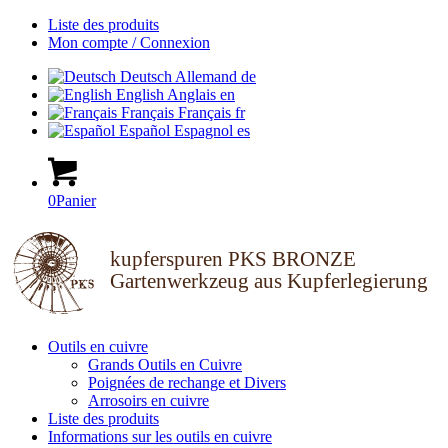
Liste des produits
Mon compte / Connexion
Deutsch
Allemand
de
English
Anglais
en
Français
Français
fr
Español
Espagnol
es
0
Panier
kupferspuren PKS BRONZE
Gartenwerkzeug aus Kupferlegierung
Outils en cuivre
Grands Outils en Cuivre
Poignées de rechange et Divers
Arrosoirs en cuivre
Liste des produits
Informations sur les outils en cuivre