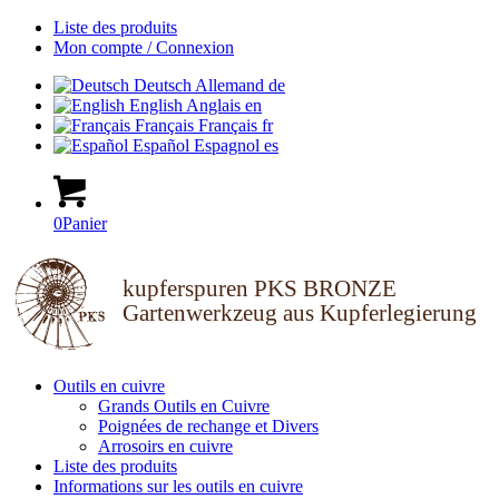
Liste des produits
Mon compte / Connexion
Deutsch
Allemand
de
English
Anglais
en
Français
Français
fr
Español
Espagnol
es
0
Panier
kupferspuren PKS BRONZE
Gartenwerkzeug aus Kupferlegierung
Outils en cuivre
Grands Outils en Cuivre
Poignées de rechange et Divers
Arrosoirs en cuivre
Liste des produits
Informations sur les outils en cuivre