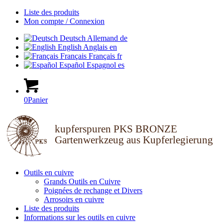
Liste des produits
Mon compte / Connexion
Deutsch
Allemand
de
English
Anglais
en
Français
Français
fr
Español
Espagnol
es
0
Panier
kupferspuren PKS BRONZE
Gartenwerkzeug aus Kupferlegierung
Outils en cuivre
Grands Outils en Cuivre
Poignées de rechange et Divers
Arrosoirs en cuivre
Liste des produits
Informations sur les outils en cuivre