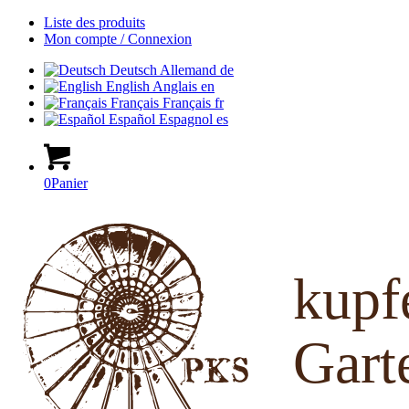
Liste des produits
Mon compte / Connexion
Deutsch
Allemand
de
English
Anglais
en
Français
Français
fr
Español
Espagnol
es
0
Panier
kup
Gart