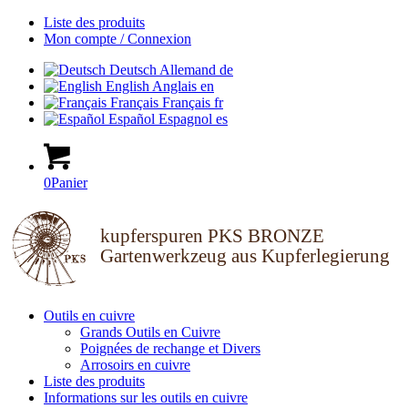
Liste des produits
Mon compte / Connexion
Deutsch
Allemand
de
English
Anglais
en
Français
Français
fr
Español
Espagnol
es
0
Panier
kupferspuren PKS BRONZE
Gartenwerkzeug aus Kupferlegierung
Outils en cuivre
Grands Outils en Cuivre
Poignées de rechange et Divers
Arrosoirs en cuivre
Liste des produits
Informations sur les outils en cuivre