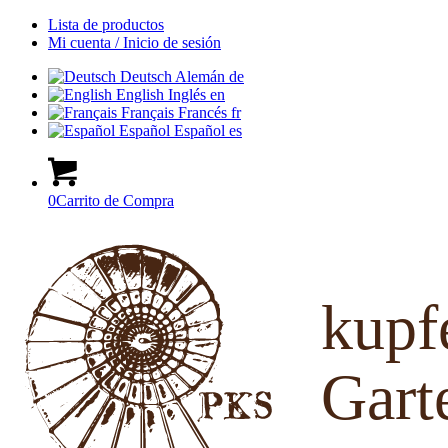
Lista de productos
Mi cuenta / Inicio de sesión
Deutsch
Alemán
de
English
Inglés
en
Français
Francés
fr
Español
Español
es
0
Carrito de Compra
kup
Gart