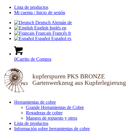
Lista de productos
Mi cuenta / Inicio de sesión
Deutsch
Alemán
de
English
Inglés
en
Français
Francés
fr
Español
Español
es
0
Carrito de Compra
kupferspuren PKS BRONZE
Gartenwerkzeug aus Kupferlegierung
Herramientas de cobre
Grande Herramientas de Cobre
Regaderas de cobre
Mangos de repuesto y otros
Lista de productos
Información sobre herramientas de cobre