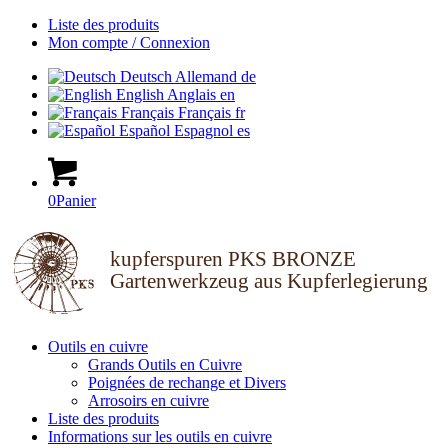
Liste des produits
Mon compte / Connexion
Deutsch
Allemand
de
English
Anglais
en
Français
Français
fr
Español
Espagnol
es
0
Panier
kupferspuren PKS BRONZE
Gartenwerkzeug aus Kupferlegierung
Outils en cuivre
Grands Outils en Cuivre
Poignées de rechange et Divers
Arrosoirs en cuivre
Liste des produits
Informations sur les outils en cuivre