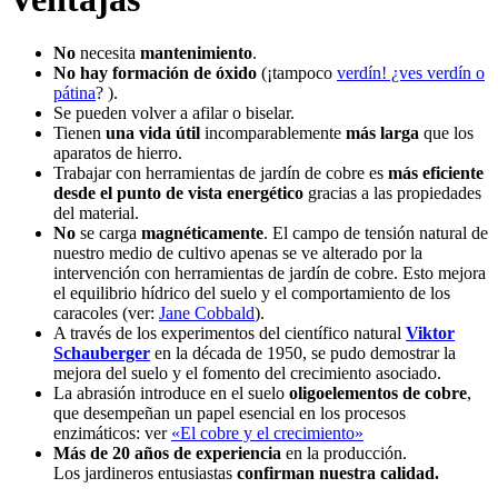
No
necesita
mantenimiento
.
No hay formación de óxido
(¡tampoco
verdín! ¿ves verdín o
pátina
? ).
Se pueden volver a afilar o biselar.
Tienen
una vida útil
incomparablemente
más larga
que los
aparatos de hierro.
Trabajar con herramientas de jardín de cobre es
más eficiente
desde el punto de vista energético
gracias a las propiedades
del material.
No
se carga
magnéticamente
. El campo de tensión natural de
nuestro medio de cultivo apenas se ve alterado por la
intervención con herramientas de jardín de cobre. Esto mejora
el equilibrio hídrico del suelo y el comportamiento de los
caracoles (ver:
Jane Cobbald
).
A través de los experimentos del científico natural
Viktor
Schauberger
en la década de 1950, se pudo demostrar la
mejora del suelo y el fomento del crecimiento asociado.
La abrasión introduce en el suelo
oligoelementos de cobre
,
que desempeñan un papel esencial en los procesos
enzimáticos: ver
«El cobre y el crecimiento»
Más de 20 años de experiencia
en la producción.
Los jardineros entusiastas
confirman nuestra calidad.