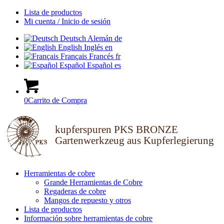
Lista de productos
Mi cuenta / Inicio de sesión
Deutsch
Alemán
de
English
Inglés
en
Français
Francés
fr
Español
Español
es
0
Carrito de Compra
kupferspuren PKS BRONZE
Gartenwerkzeug aus Kupferlegierung
Herramientas de cobre
Grande Herramientas de Cobre
Regaderas de cobre
Mangos de repuesto y otros
Lista de productos
Información sobre herramientas de cobre