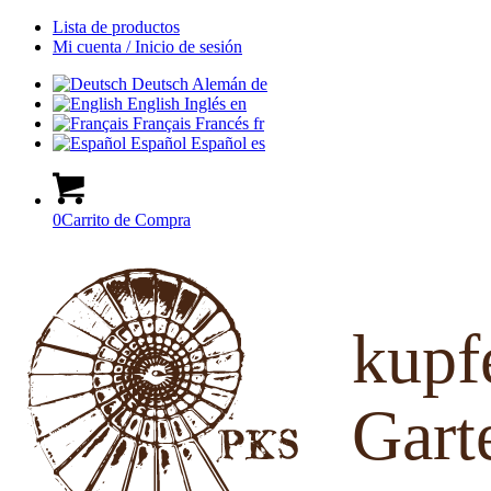
Lista de productos
Mi cuenta / Inicio de sesión
Deutsch
Alemán
de
English
Inglés
en
Français
Francés
fr
Español
Español
es
0
Carrito de Compra
kup
Gart