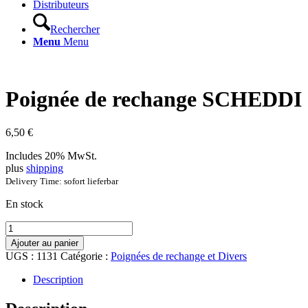
Distributeurs
Rechercher
Menu
Menu
Poignée de rechange SCHEDDI
6,50
€
Includes 20% MwSt.
plus
shipping
Delivery Time: sofort lieferbar
En stock
quantité
de
Ajouter au panier
Poignée
UGS :
1131
Catégorie :
Poignées de rechange et Divers
de
rechange
Description
SCHEDDI