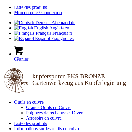
Liste des produits
Mon compte / Connexion
Deutsch
Allemand
de
English
Anglais
en
Français
Français
fr
Español
Espagnol
es
0
Panier
kupferspuren PKS BRONZE
Gartenwerkzeug aus Kupferlegierung
Outils en cuivre
Grands Outils en Cuivre
Poignées de rechange et Divers
Arrosoirs en cuivre
Liste des produits
Informations sur les outils en cuivre