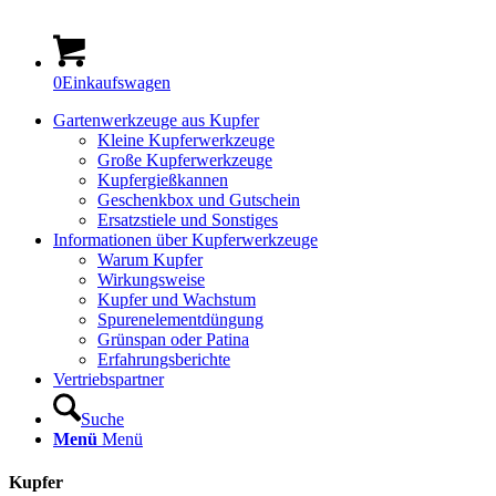
0
Einkaufswagen
Gartenwerkzeuge aus Kupfer
Kleine Kupferwerkzeuge
Große Kupferwerkzeuge
Kupfergießkannen
Geschenkbox und Gutschein
Ersatzstiele und Sonstiges
Informationen über Kupferwerkzeuge
Warum Kupfer
Wirkungsweise
Kupfer und Wachstum
Spurenelementdüngung
Grünspan oder Patina
Erfahrungsberichte
Vertriebspartner
Suche
Menü
Menü
Kupfer