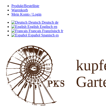
Produkt/Bestelliste
Warenkorb
Mein Konto / Login
Deutsch
Deutsch
de
English
Englisch
en
Français
Französisch
fr
Español
Spanisch
es
kup
Gart