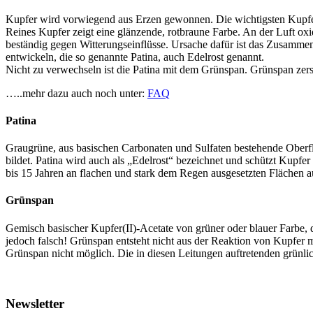
Kupfer wird vorwiegend aus Erzen gewonnen. Die wichtigsten Kupfer
Reines Kupfer zeigt eine glänzende, rotbraune Farbe. An der Luft ox
beständig gegen Witterungseinflüsse. Ursache dafür ist das Zusamm
entwickeln, die so genannte Patina, auch Edelrost genannt.
Nicht zu verwechseln ist die Patina mit dem Grünspan. Grünspan zerstö
…..mehr dazu auch noch unter:
FAQ
Patina
Graugrüne, aus basischen Carbonaten und Sulfaten bestehende Oberfl
bildet. Patina wird auch als „Edelrost“ bezeichnet und schützt Kupf
bis 15 Jahren an flachen und stark dem Regen ausgesetzten Flächen a
Grünspan
Gemisch basischer Kupfer(II)-Acetate von grüner oder blauer Farbe, 
jedoch falsch! Grünspan entsteht nicht aus der Reaktion von Kupfer 
Grünspan nicht möglich. Die in diesen Leitungen auftretenden grünli
Newsletter