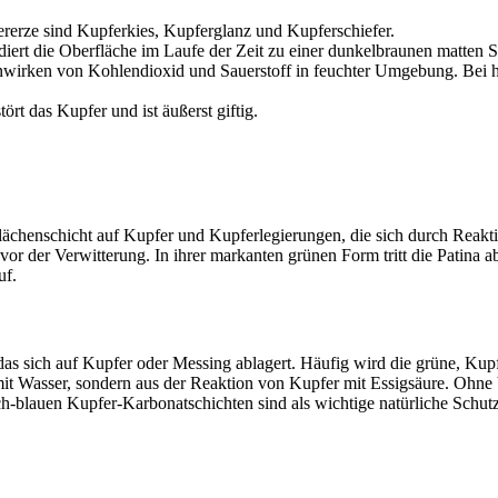
erze sind Kupferkies, Kupferglanz und Kupferschiefer.
idiert die Oberfläche im Laufe der Zeit zu einer dunkelbraunen matten
enwirken von Kohlendioxid und Sauerstoff in feuchter Umgebung. Bei h
rt das Kupfer und ist äußerst giftig.
ächenschicht auf Kupfer und Kupferlegierungen, die sich durch Reakt
er vor der Verwitterung. In ihrer markanten grünen Form tritt die Pa
uf.
das sich auf Kupfer oder Messing ablagert. Häufig wird die grüne, Kupf
mit Wasser, sondern aus der Reaktion von Kupfer mit Essigsäure. Ohne
ch-blauen Kupfer-Karbonatschichten sind als wichtige natürliche Schut