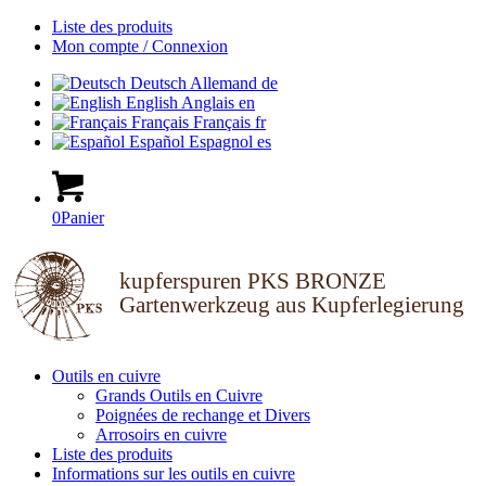
Liste des produits
Mon compte / Connexion
Deutsch
Allemand
de
English
Anglais
en
Français
Français
fr
Español
Espagnol
es
0
Panier
kupferspuren PKS BRONZE
Gartenwerkzeug aus Kupferlegierung
Outils en cuivre
Grands Outils en Cuivre
Poignées de rechange et Divers
Arrosoirs en cuivre
Liste des produits
Informations sur les outils en cuivre