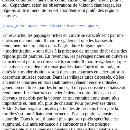
sol. Cependant, selon les observations de Viktor Schauberger, les
régions où le minerai de fer est abondant sont plutôt des régions
pauvres.
[show_more more= »weiterlesen » less= »weniger »]
En revanche, les paysages riches en cuivre se caractérisent par une
croissance abondante. Il montre également que les baisses de
rendement remarquables dans l’agriculture bulgare après la
« modernisation » sont dues à la présence de minerai de fer dans des
régions plutôt pauvres. En revanche, les paysages riches en cuivre se
caractérisent par une croissance luxuriante. Il montre également que
les baisses de rendement remarquables dans l’agriculture bulgare
après la « modernisation » sont dues aux charrues en acier qui sont
désormais utilisées partout. Dans les villages turcs dispersés, où les
anciennes charrues en bois (habituelles) étaient encore utilisées,
généralement tirées par des hommes, il n’a pas constaté de baisse de
rendement. Les charrues en acier étaient en outre tirées par des
chevaux et parfois par la vapeur, ce qui entraînait une usure plus
importante et, bien sûr, plus de chaleur. Pour prouver ses dires,
Viktor Schauberger a mis des particules de fer dans l’eau ; de la
rouille s’est immédiatement formée et l’eau a perdu sa tension
naturelle. Dans le sol, d’autant plus que son poids spécifique est
augmenté, elle aura tendance à s’enfoncer et à être presque
inaccessible aux racines des plantes!D’autres effets négatifs sur