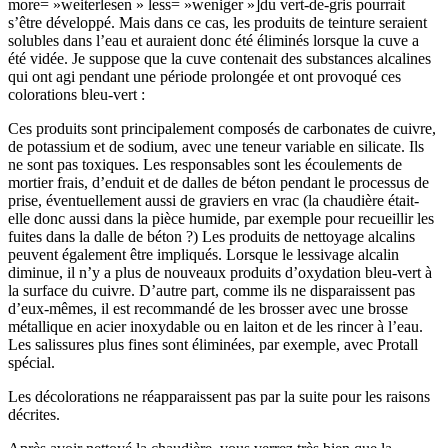
more= »weiterlesen » less= »weniger »]du vert-de-gris pourrait
s’être développé. Mais dans ce cas, les produits de teinture seraient
solubles dans l’eau et auraient donc été éliminés lorsque la cuve a
été vidée. Je suppose que la cuve contenait des substances alcalines
qui ont agi pendant une période prolongée et ont provoqué ces
colorations bleu-vert :
Ces produits sont principalement composés de carbonates de cuivre,
de potassium et de sodium, avec une teneur variable en silicate. Ils
ne sont pas toxiques. Les responsables sont les écoulements de
mortier frais, d’enduit et de dalles de béton pendant le processus de
prise, éventuellement aussi de graviers en vrac (la chaudière était-
elle donc aussi dans la pièce humide, par exemple pour recueillir les
fuites dans la dalle de béton ?) Les produits de nettoyage alcalins
peuvent également être impliqués. Lorsque le lessivage alcalin
diminue, il n’y a plus de nouveaux produits d’oxydation bleu-vert à
la surface du cuivre. D’autre part, comme ils ne disparaissent pas
d’eux-mêmes, il est recommandé de les brosser avec une brosse
métallique en acier inoxydable ou en laiton et de les rincer à l’eau.
Les salissures plus fines sont éliminées, par exemple, avec Protall
spécial.
Les décolorations ne réapparaissent pas par la suite pour les raisons
décrites.