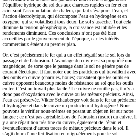
l’équilibre hydrique du sol dus aux charrues rapides en fer et en
acier sont l’accumulation de chaleur, qui fait s’évaporer l’eau, et
l’action électrolytique, qui décompose l’eau en hydrogène et en
oxygène, qui se volatilisent tous deux. Le sol s’assèche. Tout cela
diminue la tension géosphérique, la croissance est inhibée et les
rendements diminuent. Ces conclusions n’ont pas été bien
accueillies par le gouvernement de l’époque, car les intérêts
commerciaux étaient au premier plan.
Or, c’est précisément le fer qui a un effet négatif sur le sol lors du
passage et de l’abrasion. L’avantage du cuivre est sa propriété non
magnétique, de sorte que le passage dans le sol ne génère pas de
courant électrique. Il faut noter que les praticiens qui travaillent avec
des outils en cuivre (charrues, houes) constatent que les outils en
cuivre opposent beaucoup moins de résistance au sol que les outils
en fer. C’est un travail plus facile ! Le cuivre ne rouille pas, il n’y a
donc pas d’oxydation avec le cuivre ou les métaux précieux. Ainsi,
l’eau est préservée. Viktor Schauberger voit dans le fer un prédateur
d’hydrogène et dans le cuivre un producteur d’hydrogène ! Nous
pouvons le vérifier nous-mêmes en posant un objet en fer sur notre
langue ; ce n’est pas agréable.Lors de l’abrasion (usure) du cuivre, il
y a une répartition très fine du cuivre, également de l’étain et
éventuellement d’autres traces de métaux précieux dans le sol. Il
s’agit donc d’une fertilisation en oligo-éléments pour le sol.