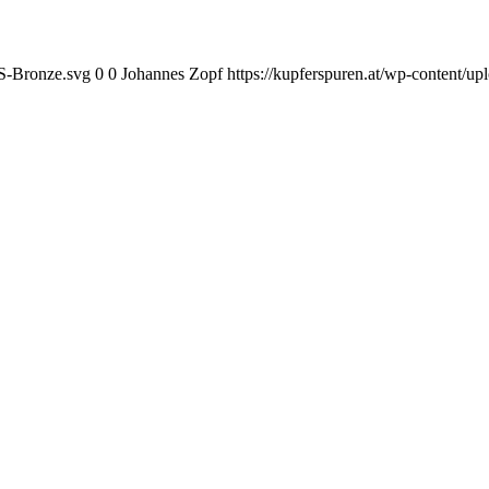
KS-Bronze.svg
0
0
Johannes Zopf
https://kupferspuren.at/wp-content/