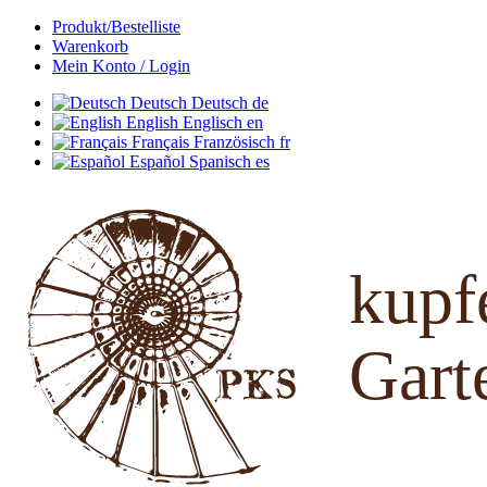
Produkt/Bestelliste
Warenkorb
Mein Konto / Login
Deutsch
Deutsch
de
English
Englisch
en
Français
Französisch
fr
Español
Spanisch
es
kup
Gart