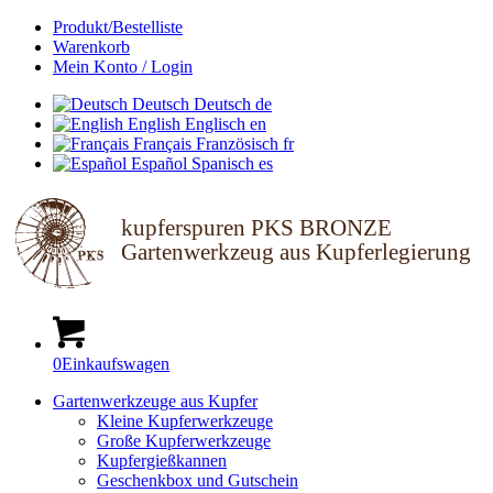
Produkt/Bestelliste
Warenkorb
Mein Konto / Login
Deutsch
Deutsch
de
English
Englisch
en
Français
Französisch
fr
Español
Spanisch
es
kupferspuren PKS BRONZE
Gartenwerkzeug aus Kupferlegierung
0
Einkaufswagen
Gartenwerkzeuge aus Kupfer
Kleine Kupferwerkzeuge
Große Kupferwerkzeuge
Kupfergießkannen
Geschenkbox und Gutschein