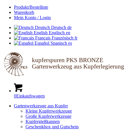
Produkt/Bestelliste
Warenkorb
Mein Konto / Login
Deutsch
Deutsch
de
English
Englisch
en
Français
Französisch
fr
Español
Spanisch
es
kupferspuren PKS BRONZE
Gartenwerkzeug aus Kupferlegierung
0
Einkaufswagen
Gartenwerkzeuge aus Kupfer
Kleine Kupferwerkzeuge
Große Kupferwerkzeuge
Kupfergießkannen
Geschenkbox und Gutschein