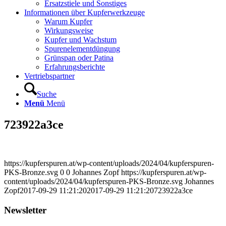
Ersatzstiele und Sonstiges
Informationen über Kupferwerkzeuge
Warum Kupfer
Wirkungsweise
Kupfer und Wachstum
Spurenelementdüngung
Grünspan oder Patina
Erfahrungsberichte
Vertriebspartner
Suche
Menü
Menü
723922a3ce
https://kupferspuren.at/wp-content/uploads/2024/04/kupferspuren-
PKS-Bronze.svg
0
0
Johannes Zopf
https://kupferspuren.at/wp-
content/uploads/2024/04/kupferspuren-PKS-Bronze.svg
Johannes
Zopf
2017-09-29 11:21:20
2017-09-29 11:21:20
723922a3ce
Newsletter