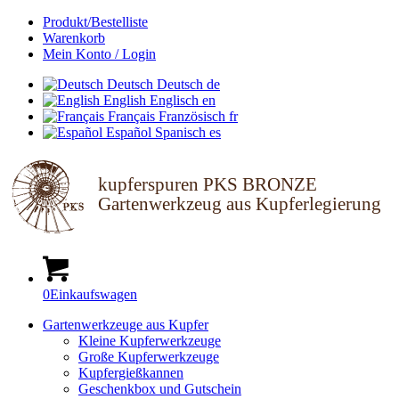
Produkt/Bestelliste
Warenkorb
Mein Konto / Login
Deutsch
Deutsch
de
English
Englisch
en
Français
Französisch
fr
Español
Spanisch
es
kupferspuren PKS BRONZE
Gartenwerkzeug aus Kupferlegierung
0
Einkaufswagen
Gartenwerkzeuge aus Kupfer
Kleine Kupferwerkzeuge
Große Kupferwerkzeuge
Kupfergießkannen
Geschenkbox und Gutschein