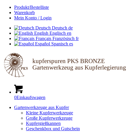
Produkt/Bestelliste
Warenkorb
Mein Konto / Login
Deutsch
Deutsch
de
English
Englisch
en
Français
Französisch
fr
Español
Spanisch
es
kupferspuren PKS BRONZE
Gartenwerkzeug aus Kupferlegierung
0
Einkaufswagen
Gartenwerkzeuge aus Kupfer
Kleine Kupferwerkzeuge
Große Kupferwerkzeuge
Kupfergießkannen
Geschenkbox und Gutschein