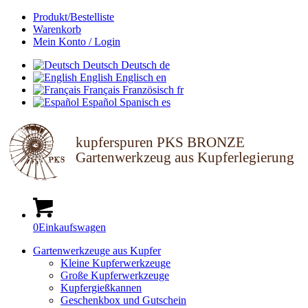
Produkt/Bestelliste
Warenkorb
Mein Konto / Login
Deutsch
Deutsch
de
English
Englisch
en
Français
Französisch
fr
Español
Spanisch
es
kupferspuren PKS BRONZE
Gartenwerkzeug aus Kupferlegierung
0
Einkaufswagen
Gartenwerkzeuge aus Kupfer
Kleine Kupferwerkzeuge
Große Kupferwerkzeuge
Kupfergießkannen
Geschenkbox und Gutschein