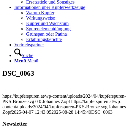
Ersatzstiele und Sonstiges
Informationen über Kupferwerkzeuge
Warum Kupfer
Wirkungsweise
Kupfer und Wachstum
Spurenelementdüngung
Grünspan oder Patina
Erfahrungsberichte
Vertriebspartner
Suche
Menü
Menü
DSC_0063
https://kupferspuren.at/wp-content/uploads/2024/04/kupferspuren-
PKS-Bronze.svg
0
0
Johannes Zopf
https://kupferspuren.at/wp-
content/uploads/2024/04/kupferspuren-PKS-Bronze.svg
Johannes
Zopf
2025-04-07 12:43:05
2025-08-28 14:45:40
DSC_0063
Newsletter