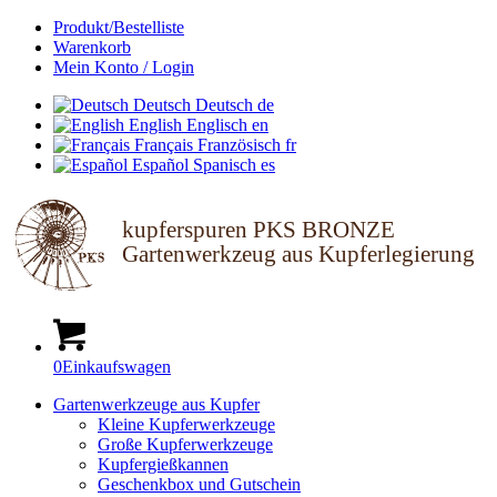
Produkt/Bestelliste
Warenkorb
Mein Konto / Login
Deutsch
Deutsch
de
English
Englisch
en
Français
Französisch
fr
Español
Spanisch
es
kupferspuren PKS BRONZE
Gartenwerkzeug aus Kupferlegierung
0
Einkaufswagen
Gartenwerkzeuge aus Kupfer
Kleine Kupferwerkzeuge
Große Kupferwerkzeuge
Kupfergießkannen
Geschenkbox und Gutschein