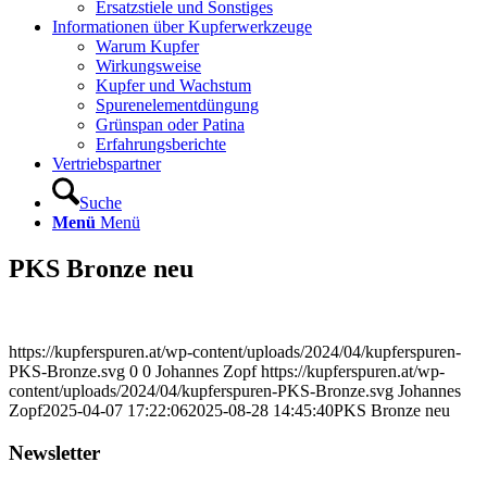
Ersatzstiele und Sonstiges
Informationen über Kupferwerkzeuge
Warum Kupfer
Wirkungsweise
Kupfer und Wachstum
Spurenelementdüngung
Grünspan oder Patina
Erfahrungsberichte
Vertriebspartner
Suche
Menü
Menü
PKS Bronze neu
https://kupferspuren.at/wp-content/uploads/2024/04/kupferspuren-
PKS-Bronze.svg
0
0
Johannes Zopf
https://kupferspuren.at/wp-
content/uploads/2024/04/kupferspuren-PKS-Bronze.svg
Johannes
Zopf
2025-04-07 17:22:06
2025-08-28 14:45:40
PKS Bronze neu
Newsletter