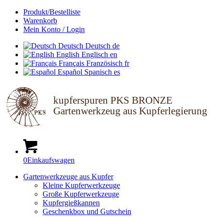
Produkt/Bestelliste
Warenkorb
Mein Konto / Login
Deutsch
Deutsch
de
English
Englisch
en
Français
Französisch
fr
Español
Spanisch
es
kupferspuren PKS BRONZE
Gartenwerkzeug aus Kupferlegierung
0
Einkaufswagen
Gartenwerkzeuge aus Kupfer
Kleine Kupferwerkzeuge
Große Kupferwerkzeuge
Kupfergießkannen
Geschenkbox und Gutschein