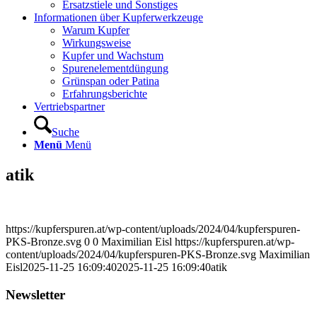
Ersatzstiele und Sonstiges
Informationen über Kupferwerkzeuge
Warum Kupfer
Wirkungsweise
Kupfer und Wachstum
Spurenelementdüngung
Grünspan oder Patina
Erfahrungsberichte
Vertriebspartner
Suche
Menü
Menü
atik
https://kupferspuren.at/wp-content/uploads/2024/04/kupferspuren-
PKS-Bronze.svg
0
0
Maximilian Eisl
https://kupferspuren.at/wp-
content/uploads/2024/04/kupferspuren-PKS-Bronze.svg
Maximilian
Eisl
2025-11-25 16:09:40
2025-11-25 16:09:40
atik
Newsletter