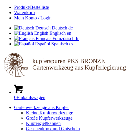
Produkt/Bestelliste
Warenkorb
Mein Konto / Login
Deutsch
Deutsch
de
English
Englisch
en
Français
Französisch
fr
Español
Spanisch
es
kupferspuren PKS BRONZE
Gartenwerkzeug aus Kupferlegierung
0
Einkaufswagen
Gartenwerkzeuge aus Kupfer
Kleine Kupferwerkzeuge
Große Kupferwerkzeuge
Kupfergießkannen
Geschenkbox und Gutschein