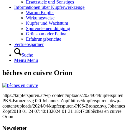
Ersatzstiele und Sonstiges
Informationen über Kupferwerkzeuge
Warum Kupfer
Wirkungsweise
Kupfer und Wachstum
Spurenelementdüngung
Grünspan oder Patina
Erfahrungsberichte
Vertriebspartner
Suche
Menü
Menü
bêches en cuivre Orion
https://kupferspuren.at/wp-content/uploads/2024/04/kupferspuren-
PKS-Bronze.svg
0
0
Johannes Zopf
https://kupferspuren.at/wp-
content/uploads/2024/04/kupferspuren-PKS-Bronze.svg
Johannes
Zopf
2018-01-24 07:40:13
2024-01-31 18:47:08
bêches en cuivre
Orion
Newsletter