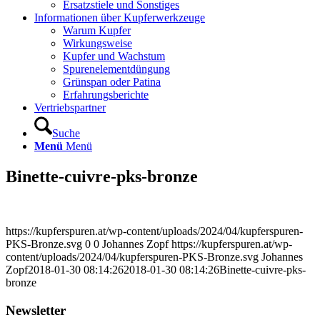
Ersatzstiele und Sonstiges
Informationen über Kupferwerkzeuge
Warum Kupfer
Wirkungsweise
Kupfer und Wachstum
Spurenelementdüngung
Grünspan oder Patina
Erfahrungsberichte
Vertriebspartner
Suche
Menü
Menü
Binette-cuivre-pks-bronze
https://kupferspuren.at/wp-content/uploads/2024/04/kupferspuren-
PKS-Bronze.svg
0
0
Johannes Zopf
https://kupferspuren.at/wp-
content/uploads/2024/04/kupferspuren-PKS-Bronze.svg
Johannes
Zopf
2018-01-30 08:14:26
2018-01-30 08:14:26
Binette-cuivre-pks-
bronze
Newsletter