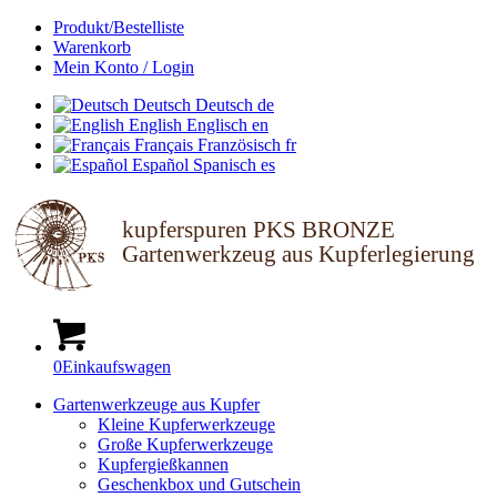
Produkt/Bestelliste
Warenkorb
Mein Konto / Login
Deutsch
Deutsch
de
English
Englisch
en
Français
Französisch
fr
Español
Spanisch
es
kupferspuren PKS BRONZE
Gartenwerkzeug aus Kupferlegierung
0
Einkaufswagen
Gartenwerkzeuge aus Kupfer
Kleine Kupferwerkzeuge
Große Kupferwerkzeuge
Kupfergießkannen
Geschenkbox und Gutschein