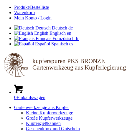
Produkt/Bestelliste
Warenkorb
Mein Konto / Login
Deutsch
Deutsch
de
English
Englisch
en
Français
Französisch
fr
Español
Spanisch
es
kupferspuren PKS BRONZE
Gartenwerkzeug aus Kupferlegierung
0
Einkaufswagen
Gartenwerkzeuge aus Kupfer
Kleine Kupferwerkzeuge
Große Kupferwerkzeuge
Kupfergießkannen
Geschenkbox und Gutschein