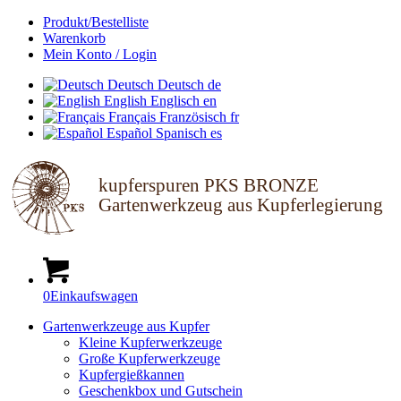
Produkt/Bestelliste
Warenkorb
Mein Konto / Login
Deutsch
Deutsch
de
English
Englisch
en
Français
Französisch
fr
Español
Spanisch
es
kupferspuren PKS BRONZE
Gartenwerkzeug aus Kupferlegierung
0
Einkaufswagen
Gartenwerkzeuge aus Kupfer
Kleine Kupferwerkzeuge
Große Kupferwerkzeuge
Kupfergießkannen
Geschenkbox und Gutschein