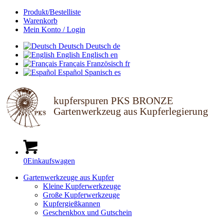
Produkt/Bestelliste
Warenkorb
Mein Konto / Login
Deutsch
Deutsch
de
English
Englisch
en
Français
Französisch
fr
Español
Spanisch
es
kupferspuren PKS BRONZE
Gartenwerkzeug aus Kupferlegierung
0
Einkaufswagen
Gartenwerkzeuge aus Kupfer
Kleine Kupferwerkzeuge
Große Kupferwerkzeuge
Kupfergießkannen
Geschenkbox und Gutschein