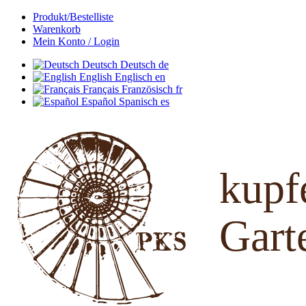
Produkt/Bestelliste
Warenkorb
Mein Konto / Login
Deutsch
Deutsch
de
English
Englisch
en
Français
Französisch
fr
Español
Spanisch
es
kup
Gart