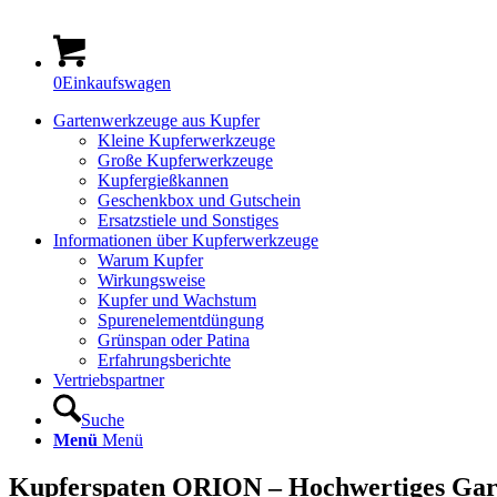
0
Einkaufswagen
Gartenwerkzeuge aus Kupfer
Kleine Kupferwerkzeuge
Große Kupferwerkzeuge
Kupfergießkannen
Geschenkbox und Gutschein
Ersatzstiele und Sonstiges
Informationen über Kupferwerkzeuge
Warum Kupfer
Wirkungsweise
Kupfer und Wachstum
Spurenelementdüngung
Grünspan oder Patina
Erfahrungsberichte
Vertriebspartner
Suche
Menü
Menü
Kupferspaten ORION – Hochwertiges Gart