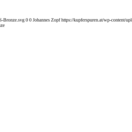
KS-Bronze.svg
0
0
Johannes Zopf
https://kupferspuren.at/wp-content/
nze