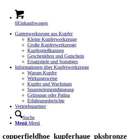
0
Einkaufswagen
Gartenwerkzeuge aus Kupfer
Kleine Kupferwerkzeuge
Große Kupferwerkzeuge
Kupfergießkannen
Geschenkbox und Gutschein
Ersatzstiele und Sonstiges
Informationen über Kupferwerkzeuge
Warum Kupfer
Wirkungsweise
Kupfer und Wachstum
Spurenelementdüngung
Grünspan oder Patina
Erfahrungsberichte
Vertriebspartner
Suche
Menü
Menü
copperfieldhoe_kupferhaue_pksbronze