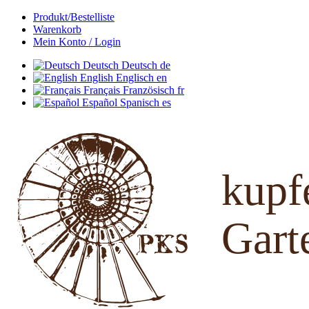
Produkt/Bestelliste
Warenkorb
Mein Konto / Login
Deutsch
Deutsch
de
English
Englisch
en
Français
Französisch
fr
Español
Spanisch
es
kup
Gart