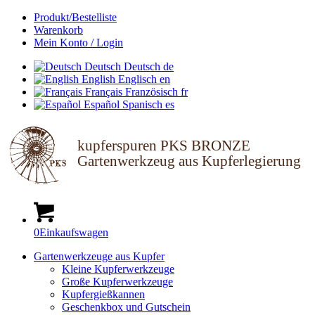
Produkt/Bestelliste
Warenkorb
Mein Konto / Login
Deutsch
Deutsch
de
English
Englisch
en
Français
Französisch
fr
Español
Spanisch
es
kupferspuren PKS BRONZE
Gartenwerkzeug aus Kupferlegierung
0
Einkaufswagen
Gartenwerkzeuge aus Kupfer
Kleine Kupferwerkzeuge
Große Kupferwerkzeuge
Kupfergießkannen
Geschenkbox und Gutschein