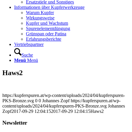
Ersatzstiele und Sonstiges
Informationen über Kupferwerkzeuge
Warum Kupfer
Wirkungsweise
Kupfer und Wachstum
Spurenelementdüngung
Grünspan oder Patina
Erfahrungsberichte
Vertriebspartner
Suche
Menü
Menü
Haws2
https://kupferspuren.at/wp-content/uploads/2024/04/kupferspuren-
PKS-Bronze.svg
0
0
Johannes Zopf
https://kupferspuren.at/wp-
content/uploads/2024/04/kupferspuren-PKS-Bronze.svg
Johannes
Zopf
2017-09-29 12:04:15
2017-09-29 12:04:15
Haws2
Newsletter