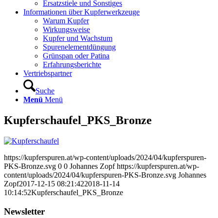
Ersatzstiele und Sonstiges
Informationen über Kupferwerkzeuge
Warum Kupfer
Wirkungsweise
Kupfer und Wachstum
Spurenelementdüngung
Grünspan oder Patina
Erfahrungsberichte
Vertriebspartner
Suche
Menü
Menü
Kupferschaufel_PKS_Bronze
https://kupferspuren.at/wp-content/uploads/2024/04/kupferspuren-
PKS-Bronze.svg
0
0
Johannes Zopf
https://kupferspuren.at/wp-
content/uploads/2024/04/kupferspuren-PKS-Bronze.svg
Johannes
Zopf
2017-12-15 08:21:42
2018-11-14
10:14:52
Kupferschaufel_PKS_Bronze
Newsletter