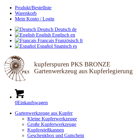
Produkt/Bestelliste
Warenkorb
Mein Konto / Login
Deutsch
Deutsch
de
English
Englisch
en
Français
Französisch
fr
Español
Spanisch
es
kupferspuren PKS BRONZE
Gartenwerkzeug aus Kupferlegierung
0
Einkaufswagen
Gartenwerkzeuge aus Kupfer
Kleine Kupferwerkzeuge
Große Kupferwerkzeuge
Kupfergießkannen
Geschenkbox und Gutschein