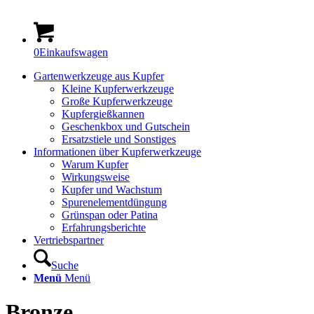
0
Einkaufswagen
Gartenwerkzeuge aus Kupfer
Kleine Kupferwerkzeuge
Große Kupferwerkzeuge
Kupfergießkannen
Geschenkbox und Gutschein
Ersatzstiele und Sonstiges
Informationen über Kupferwerkzeuge
Warum Kupfer
Wirkungsweise
Kupfer und Wachstum
Spurenelementdüngung
Grünspan oder Patina
Erfahrungsberichte
Vertriebspartner
Suche
Menü
Menü
Bronze