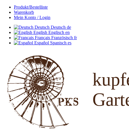
Produkt/Bestelliste
Warenkorb
Mein Konto / Login
Deutsch
Deutsch
de
English
Englisch
en
Français
Französisch
fr
Español
Spanisch
es
kup
Gart