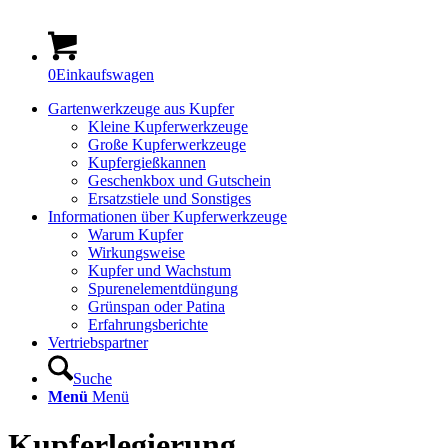
0
Einkaufswagen
Gartenwerkzeuge aus Kupfer
Kleine Kupferwerkzeuge
Große Kupferwerkzeuge
Kupfergießkannen
Geschenkbox und Gutschein
Ersatzstiele und Sonstiges
Informationen über Kupferwerkzeuge
Warum Kupfer
Wirkungsweise
Kupfer und Wachstum
Spurenelementdüngung
Grünspan oder Patina
Erfahrungsberichte
Vertriebspartner
Suche
Menü
Menü
Kupferlegierung