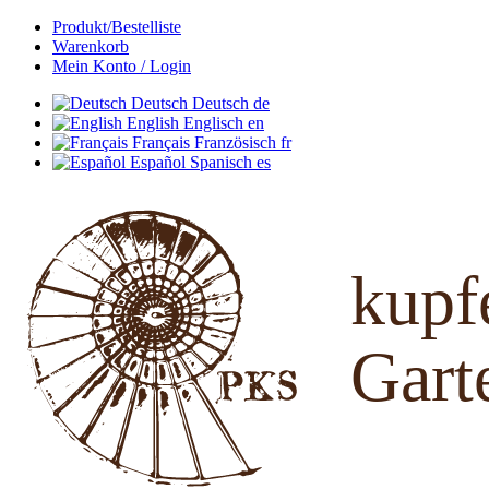
Produkt/Bestelliste
Warenkorb
Mein Konto / Login
Deutsch
Deutsch
de
English
Englisch
en
Français
Französisch
fr
Español
Spanisch
es
kup
Gart