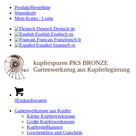
Produkt/Bestelliste
Warenkorb
Mein Konto / Login
Deutsch
Deutsch
de
English
Englisch
en
Français
Französisch
fr
Español
Spanisch
es
kupferspuren PKS BRONZE
Gartenwerkzeug aus Kupferlegierung
0
Einkaufswagen
Gartenwerkzeuge aus Kupfer
Kleine Kupferwerkzeuge
Große Kupferwerkzeuge
Kupfergießkannen
Geschenkbox und Gutschein