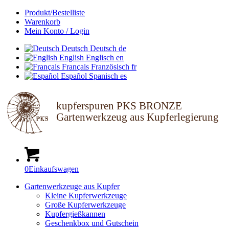
Produkt/Bestelliste
Warenkorb
Mein Konto / Login
Deutsch
Deutsch
de
English
Englisch
en
Français
Französisch
fr
Español
Spanisch
es
kupferspuren PKS BRONZE
Gartenwerkzeug aus Kupferlegierung
0
Einkaufswagen
Gartenwerkzeuge aus Kupfer
Kleine Kupferwerkzeuge
Große Kupferwerkzeuge
Kupfergießkannen
Geschenkbox und Gutschein